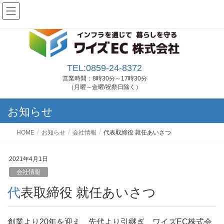
山陰地方（鳥取県・島根県）で「発/変電所工事」「送電線工事」「特高/高圧受変電
設備工事」「情報通信工事」「通信設備工事」を行う会社です
TEL:0859-24-8372
営業時間：8時30分～17時30分
（月曜～金曜/祝祭日除く）
お知らせ
HOME
お知らせ
会社情報
代表取締役 就任あいさつ
2021年4月1日
会社情報
代表取締役 就任あいさつ
創業より20年を迎え、先代より引継ぎ、ワイズEC株式会